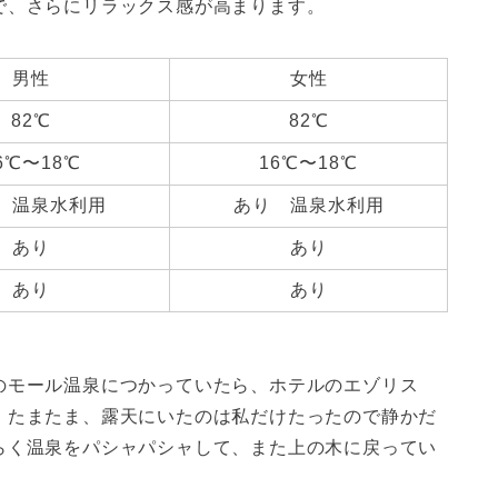
で、さらにリラックス感が高まります。
男性
女性
82℃
82℃
6℃〜18℃
16℃〜18℃
 温泉水利用
あり 温泉水利用
あり
あり
あり
あり
のモール温泉につかっていたら、ホテルのエゾリス
！たまたま、露天にいたのは私だけたったので静かだ
らく温泉をパシャパシャして、また上の木に戻ってい