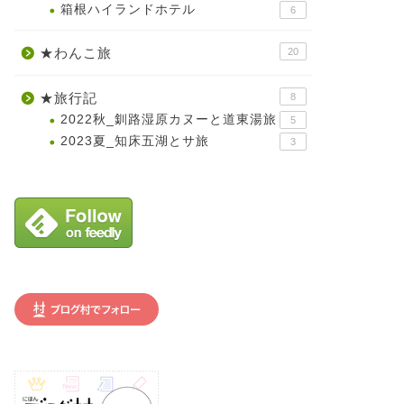
箱根ハイランドホテル
6
★わんこ旅
20
★旅行記
8
2022秋_釧路湿原カヌーと道東湯旅
5
2023夏_知床五湖とサ旅
3