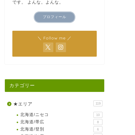
です。 よんな。よんな。
プロフィール
＼ Follow me ／
カテゴリー
★エリア
119
北海道/ニセコ
10
北海道/帯広
8
北海道/登別
6