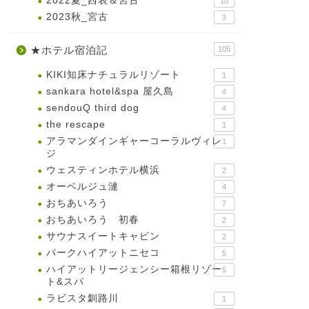
2022夏_西表＆宮古
10
2023秋_宮古
3
★ホテル宿泊記
105
KIKI知床ナチュラルリゾート
1
sankara hotel&spa 屋久島
4
sendouQ third dog
4
the rescape
1
アラマンダインギャーコーラルヴィレ
1
ジ
ウェスティンホテル横浜
2
オーベルジュ漣
4
おちあいろう
7
おちあいろう 初春
2
サウナスイートキャビン
2
パークハイアットニセコ
5
ハイアットリージェンシー箱根リゾー
5
ト&スパ
ラビスタ釧路川
1