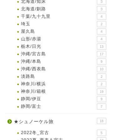
北海道/知床
3
北海道/釧路
3
千葉/九十九里
4
埼玉
2
屋久島
4
山形/赤湯
4
栃木/日光
13
沖縄/宮古島
17
沖縄/本島
9
沖縄/西表島
10
淡路島
2
神奈川/横浜
2
神奈川/箱根
19
静岡/伊豆
9
静岡/富士
7
★シュノーケル旅
18
2022冬_宮古
5