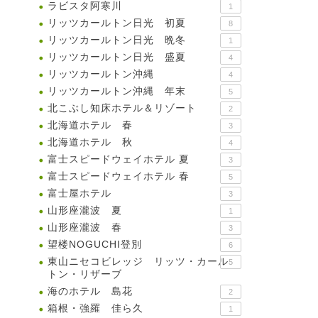
ラビスタ阿寒川
1
リッツカールトン日光 初夏
8
リッツカールトン日光 晩冬
1
リッツカールトン日光 盛夏
4
リッツカールトン沖縄
4
リッツカールトン沖縄 年末
5
北こぶし知床ホテル＆リゾート
2
北海道ホテル 春
3
北海道ホテル 秋
4
富士スピードウェイホテル 夏
3
富士スピードウェイホテル 春
5
富士屋ホテル
3
山形座瀧波 夏
1
山形座瀧波 春
3
望楼NOGUCHI登別
6
東山ニセコビレッジ リッツ・カール
5
トン・リザーブ
海のホテル 島花
2
箱根・強羅 佳ら久
1