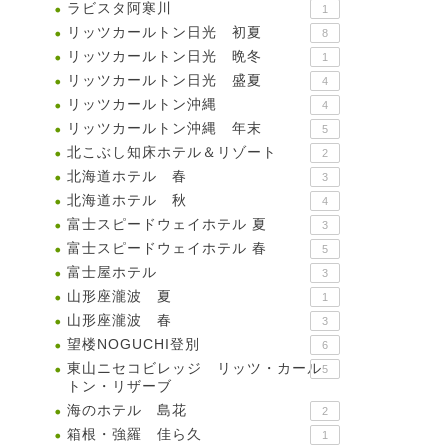
ラビスタ阿寒川
1
リッツカールトン日光 初夏
8
リッツカールトン日光 晩冬
1
リッツカールトン日光 盛夏
4
リッツカールトン沖縄
4
リッツカールトン沖縄 年末
5
北こぶし知床ホテル＆リゾート
2
北海道ホテル 春
3
北海道ホテル 秋
4
富士スピードウェイホテル 夏
3
富士スピードウェイホテル 春
5
富士屋ホテル
3
山形座瀧波 夏
1
山形座瀧波 春
3
望楼NOGUCHI登別
6
東山ニセコビレッジ リッツ・カール
5
トン・リザーブ
海のホテル 島花
2
箱根・強羅 佳ら久
1