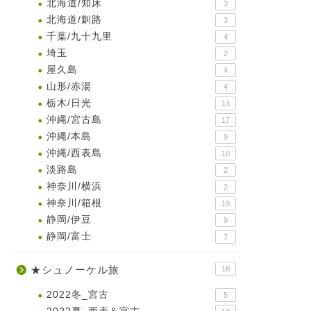
北海道/知床
3
北海道/釧路
3
千葉/九十九里
4
埼玉
2
屋久島
4
山形/赤湯
4
栃木/日光
13
沖縄/宮古島
17
沖縄/本島
9
沖縄/西表島
10
淡路島
2
神奈川/横浜
2
神奈川/箱根
19
静岡/伊豆
9
静岡/富士
7
★シュノーケル旅
18
2022冬_宮古
5