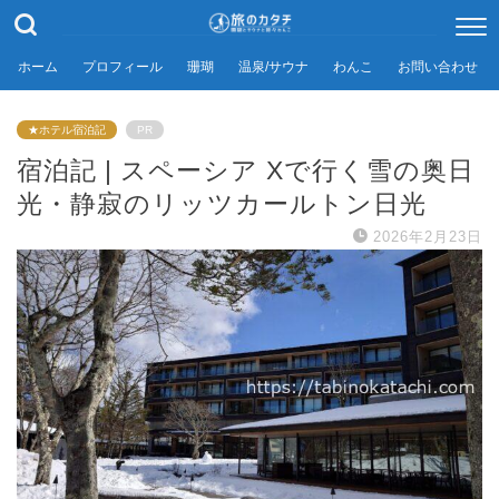
ホーム
プロフィール
珊瑚
温泉/サウナ
わんこ
お問い合わせ
★ホテル宿泊記
PR
宿泊記 | スペーシア Xで行く雪の奥日
光・静寂のリッツカールトン日光
2026年2月23日