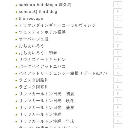
sankara hotel&spa 屋久島
4
sendouQ third dog
4
the rescape
1
アラマンダインギャーコーラルヴィレジ
1
ウェスティンホテル横浜
2
オーベルジュ漣
4
おちあいろう
7
おちあいろう 初春
2
サウナスイートキャビン
2
パークハイアットニセコ
5
ハイアットリージェンシー箱根リゾート&スパ
5
ラビスタ釧路川
1
ラビスタ阿寒川
1
リッツカールトン日光 初夏
8
リッツカールトン日光 晩冬
1
リッツカールトン日光 盛夏
4
リッツカールトン沖縄
4
リッツカールトン沖縄 年末
5
2