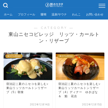
ホーム
プロフィール
珊瑚
温泉/サウナ
わんこ
お問い合わせ
― CATEGORY ―
東山ニセコビレッジ リッツ・カールト
ン・リザーブ
★ホテル宿泊記
★ホテル宿泊記
宿泊記 | 夏のニセコを楽しむ♪
宿泊記 | 夏のニセコを楽しむ♪
東山リッツカールトンリザー
東山リッツカールトンリザー
ブ（5）朝食
ブ（4）ディナー ゆきばな
＆ 鮨 花吉
2022年12月14日
2022年12月13日