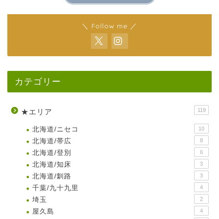
＼ Follow me ／
カテゴリー
119
★エリア
北海道/ニセコ
10
北海道/帯広
8
北海道/登別
6
北海道/知床
3
北海道/釧路
3
千葉/九十九里
4
埼玉
2
屋久島
4