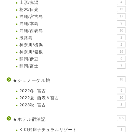
山形/赤湯
4
栃木/日光
13
沖縄/宮古島
17
沖縄/本島
9
沖縄/西表島
10
淡路島
2
神奈川/横浜
2
神奈川/箱根
19
静岡/伊豆
9
静岡/富士
7
18
★シュノーケル旅
2022冬_宮古
5
2022夏_西表＆宮古
10
2023秋_宮古
3
105
★ホテル宿泊記
KIKI知床ナチュラルリゾート
1