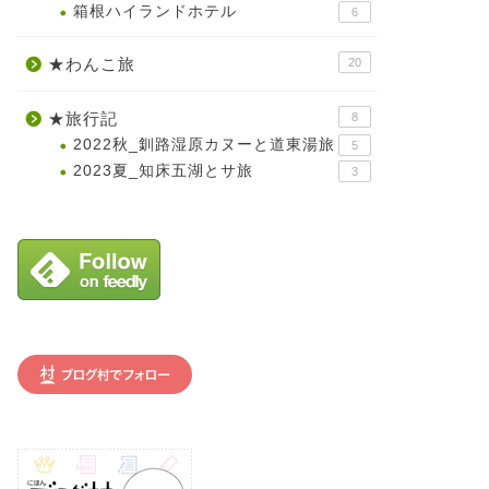
箱根ハイランドホテル
6
★わんこ旅
20
★旅行記
8
2022秋_釧路湿原カヌーと道東湯旅
5
2023夏_知床五湖とサ旅
3