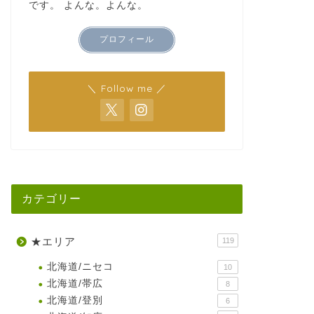
です。 よんな。よんな。
プロフィール
＼ Follow me ／
カテゴリー
★エリア
119
北海道/ニセコ
10
北海道/帯広
8
北海道/登別
6