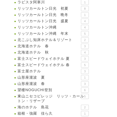
ラビスタ阿寒川
1
リッツカールトン日光 初夏
8
リッツカールトン日光 晩冬
1
リッツカールトン日光 盛夏
4
リッツカールトン沖縄
4
リッツカールトン沖縄 年末
5
北こぶし知床ホテル＆リゾート
2
北海道ホテル 春
3
北海道ホテル 秋
4
富士スピードウェイホテル 夏
3
富士スピードウェイホテル 春
5
富士屋ホテル
3
山形座瀧波 夏
1
山形座瀧波 春
3
望楼NOGUCHI登別
6
東山ニセコビレッジ リッツ・カール
5
トン・リザーブ
海のホテル 島花
2
箱根・強羅 佳ら久
1