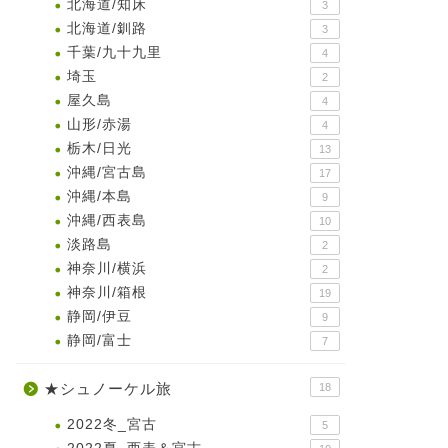
北海道/知床
3
北海道/釧路
3
千葉/九十九里
4
埼玉
2
屋久島
4
山形/赤湯
4
栃木/日光
13
沖縄/宮古島
17
沖縄/本島
9
沖縄/西表島
10
淡路島
2
神奈川/横浜
2
神奈川/箱根
19
静岡/伊豆
9
静岡/富士
7
★シュノーケル旅
18
2022冬_宮古
5