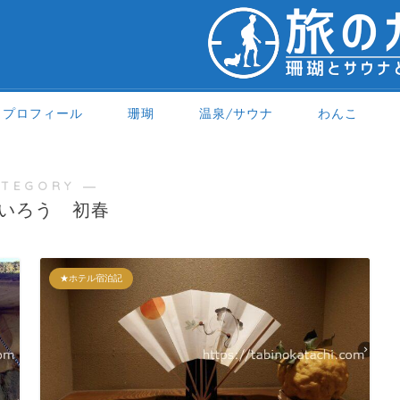
プロフィール
珊瑚
温泉/サウナ
わんこ
ATEGORY ―
いろう 初春
★ホテル宿泊記