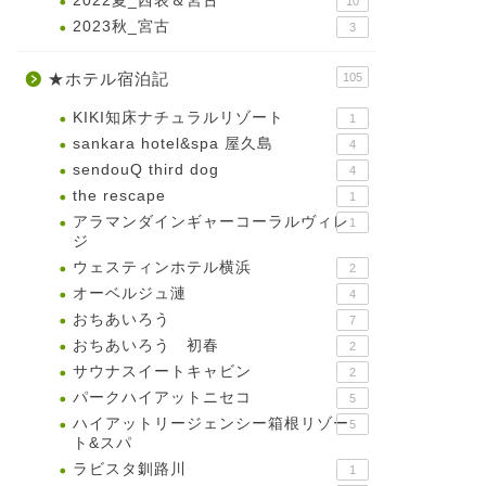
2022夏_西表＆宮古
10
2023秋_宮古
3
★ホテル宿泊記
105
KIKI知床ナチュラルリゾート
1
sankara hotel&spa 屋久島
4
sendouQ third dog
4
the rescape
1
アラマンダインギャーコーラルヴィレ
1
ジ
ウェスティンホテル横浜
2
オーベルジュ漣
4
おちあいろう
7
おちあいろう 初春
2
サウナスイートキャビン
2
パークハイアットニセコ
5
ハイアットリージェンシー箱根リゾー
5
ト&スパ
ラビスタ釧路川
1