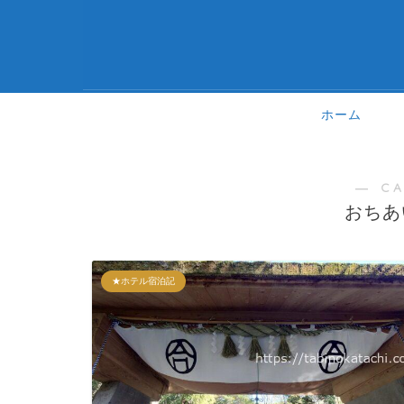
ホーム
― C
おちあ
★ホテル宿泊記