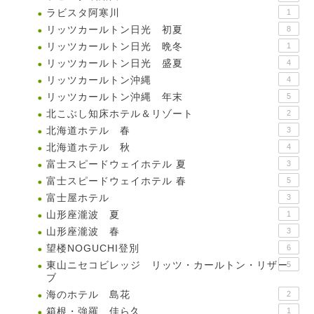
ラビスタ阿寒川
1
リッツカールトン日光 初夏
8
リッツカールトン日光 晩冬
1
リッツカールトン日光 盛夏
4
リッツカールトン沖縄
4
リッツカールトン沖縄 年末
5
北こぶし知床ホテル＆リゾート
2
北海道ホテル 春
3
北海道ホテル 秋
4
富士スピードウェイホテル 夏
3
富士スピードウェイホテル 春
5
富士屋ホテル
3
山形座瀧波 夏
1
山形座瀧波 春
3
望楼NOGUCHI登別
6
東山ニセコビレッジ リッツ・カールトン・リザー
5
ブ
海のホテル 島花
2
箱根・強羅 佳ら久
1