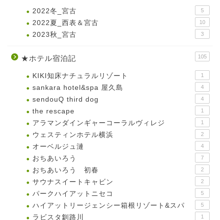
2022冬_宮古
5
2022夏_西表＆宮古
10
2023秋_宮古
3
105
★ホテル宿泊記
KIKI知床ナチュラルリゾート
1
sankara hotel&spa 屋久島
4
sendouQ third dog
4
the rescape
1
アラマンダインギャーコーラルヴィレジ
1
ウェスティンホテル横浜
2
オーベルジュ漣
4
おちあいろう
7
おちあいろう 初春
2
サウナスイートキャビン
2
パークハイアットニセコ
5
ハイアットリージェンシー箱根リゾート&スパ
5
ラビスタ釧路川
1