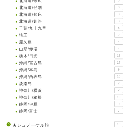
北海道/帯広
8
北海道/登別
6
北海道/知床
3
北海道/釧路
3
千葉/九十九里
4
埼玉
2
屋久島
4
山形/赤湯
4
栃木/日光
13
沖縄/宮古島
17
沖縄/本島
9
沖縄/西表島
10
淡路島
2
神奈川/横浜
2
神奈川/箱根
19
静岡/伊豆
9
静岡/富士
7
18
★シュノーケル旅