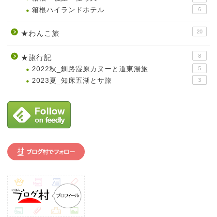
箱根ハイランドホテル
6
20
★わんこ旅
8
★旅行記
2022秋_釧路湿原カヌーと道東湯旅
5
2023夏_知床五湖とサ旅
3