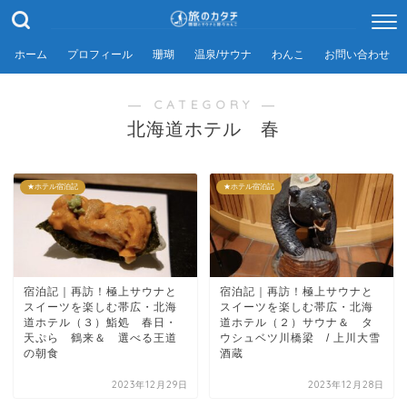
ホーム
プロフィール
珊瑚
温泉/サウナ
わんこ
お問い合わせ
― CATEGORY ―
北海道ホテル 春
★ホテル宿泊記
★ホテル宿泊記
宿泊記｜再訪！極上サウナと
宿泊記｜再訪！極上サウナと
スイーツを楽しむ帯広・北海
スイーツを楽しむ帯広・北海
道ホテル（３）鮨処 春日・
道ホテル（２）サウナ＆ タ
天ぷら 鶴来＆ 選べる王道
ウシュベツ川橋梁 / 上川大雪
の朝食
酒蔵
2023年12月29日
2023年12月28日