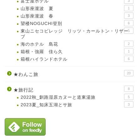
富士屋ホテル
3
山形座瀧波 夏
1
山形座瀧波 春
3
望楼NOGUCHI登別
6
東山ニセコビレッジ リッツ・カールトン・リザー
5
ブ
海のホテル 島花
2
箱根・強羅 佳ら久
1
箱根ハイランドホテル
6
20
★わんこ旅
8
★旅行記
2022秋_釧路湿原カヌーと道東湯旅
5
2023夏_知床五湖とサ旅
3