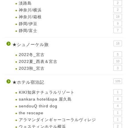
淡路島
2
神奈川/横浜
2
神奈川/箱根
19
静岡/伊豆
9
静岡/富士
7
18
★シュノーケル旅
2022冬_宮古
5
2022夏_西表＆宮古
10
2023秋_宮古
3
105
★ホテル宿泊記
KIKI知床ナチュラルリゾート
1
sankara hotel&spa 屋久島
4
sendouQ third dog
4
the rescape
1
アラマンダインギャーコーラルヴィレジ
1
ウェスティンホテル横浜
2