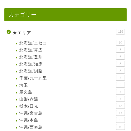
カテゴリー
119
★エリア
北海道/ニセコ
10
北海道/帯広
8
北海道/登別
6
北海道/知床
3
北海道/釧路
3
千葉/九十九里
4
埼玉
2
屋久島
4
山形/赤湯
4
栃木/日光
13
沖縄/宮古島
17
沖縄/本島
9
沖縄/西表島
10