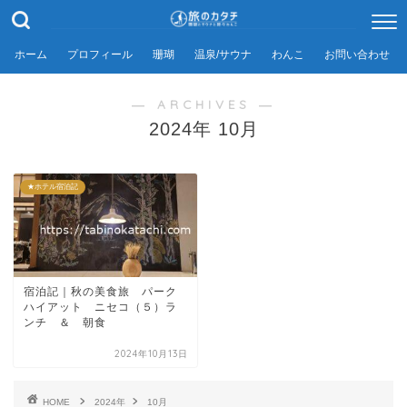
ホーム
プロフィール
珊瑚
温泉/サウナ
わんこ
お問い合わせ
― ARCHIVES ―
2024年 10月
★ホテル宿泊記
宿泊記｜秋の美食旅 パーク
ハイアット ニセコ（５）ラ
ンチ ＆ 朝食
2024年10月13日
HOME
2024年
10月