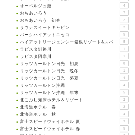
オーベルジュ漣
4
おちあいろう
7
おちあいろう 初春
2
サウナスイートキャビン
2
パークハイアットニセコ
5
ハイアットリージェンシー箱根リゾート&スパ
5
ラビスタ釧路川
1
ラビスタ阿寒川
1
リッツカールトン日光 初夏
8
リッツカールトン日光 晩冬
1
リッツカールトン日光 盛夏
4
リッツカールトン沖縄
4
リッツカールトン沖縄 年末
5
北こぶし知床ホテル＆リゾート
2
北海道ホテル 春
3
北海道ホテル 秋
4
富士スピードウェイホテル 夏
3
富士スピードウェイホテル 春
5