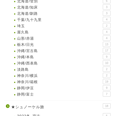
北海道/登別
6
北海道/知床
3
北海道/釧路
3
千葉/九十九里
4
埼玉
2
屋久島
4
山形/赤湯
4
栃木/日光
13
沖縄/宮古島
17
沖縄/本島
9
沖縄/西表島
10
淡路島
2
神奈川/横浜
2
神奈川/箱根
19
静岡/伊豆
9
静岡/富士
7
18
★シュノーケル旅
5