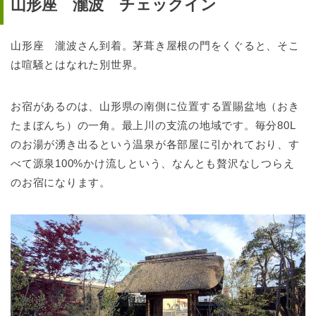
山形座 瀧波 チェックイン
山形座 瀧波さん到着。茅葺き屋根の門をくぐると、そこ
は喧騒とはなれた別世界。
お宿があるのは、山形県の南側に位置する置賜盆地（おき
たまぼんち）の一角。最上川の支流の地域です。毎分80L
のお湯が湧き出るという温泉が各部屋に引かれており、す
べて源泉100%かけ流しという、なんとも贅沢なしつらえ
のお宿になります。