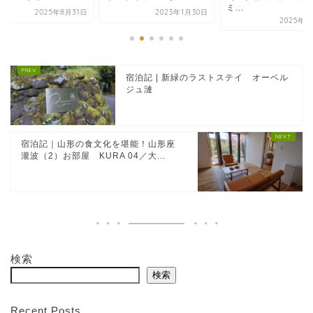
ミ...
2023年1月30日
2026年2
2025年9月7日
宿泊記 | 新緑のラストステイ オーベル
ジュ漣
宿泊記｜山形の食文化を堪能！山形座
瀧波（2）お部屋 KURA 04／大...
検索
検索
Recent Posts