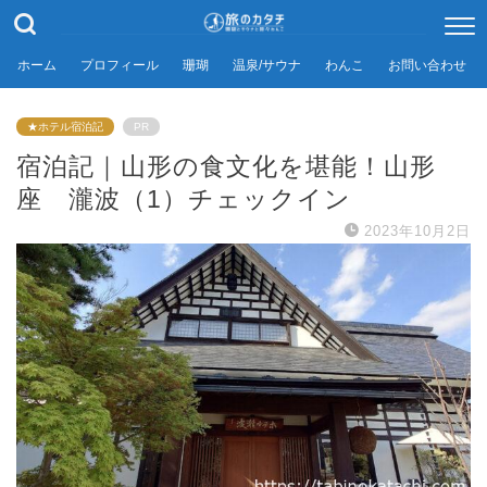
ホーム
プロフィール
珊瑚
温泉/サウナ
わんこ
お問い合わせ
★ホテル宿泊記
PR
宿泊記｜山形の食文化を堪能！山形
座 瀧波（1）チェックイン
2023年10月2日