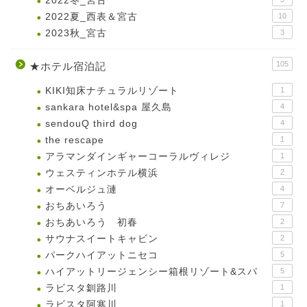
2022冬_宮古
2022夏_西表＆宮古
10
2023秋_宮古
3
105
★ホテル宿泊記
KIKI知床ナチュラルリゾート
1
sankara hotel&spa 屋久島
4
sendouQ third dog
4
the rescape
1
アラマンダインギャーコーラルヴィレジ
1
ウェスティンホテル横浜
2
オーベルジュ漣
4
おちあいろう
7
おちあいろう 初春
2
サウナスイートキャビン
2
パークハイアットニセコ
5
ハイアットリージェンシー箱根リゾート&スパ
5
ラビスタ釧路川
1
ラビスタ阿寒川
1