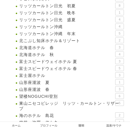
リッツカールトン日光 初夏
8
リッツカールトン日光 晩冬
1
リッツカールトン日光 盛夏
4
リッツカールトン沖縄
4
リッツカールトン沖縄 年末
5
北こぶし知床ホテル＆リゾート
2
北海道ホテル 春
3
北海道ホテル 秋
4
富士スピードウェイホテル 夏
3
富士スピードウェイホテル 春
5
富士屋ホテル
3
山形座瀧波 夏
1
山形座瀧波 春
3
望楼NOGUCHI登別
6
東山ニセコビレッジ リッツ・カールトン・リザー
5
ブ
海のホテル 島花
2
箱根・強羅 佳ら久
1
ホーム
プロフィール
珊瑚
温泉/サウナ
箱根ハイランドホテル
6