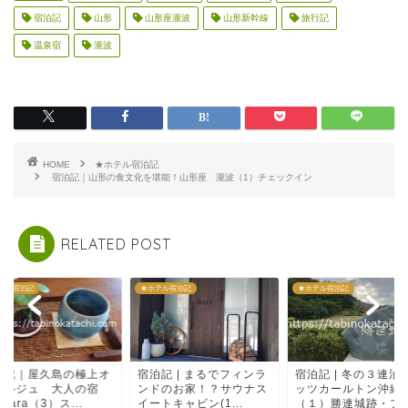
宿泊記
山形
山形座瀧波
山形新幹線
旅行記
温泉宿
瀧波
HOME
★ホテル宿泊記
宿泊記｜山形の食文化を堪能！山形座 瀧波（1）チェックイン
RELATED POST
テル宿泊記
★ホテル宿泊記
★ホテル宿泊記
泊記 | まるでフィンラ
宿泊記 | 冬の３連泊♪リ
宿泊記 | 進化する極
ドのお家！？サウナス
ッツカールトン沖縄
温泉宿！おちあいろ
トキャビン(1...
（１）勝連城跡・プレ
（２）お食事 ディナ.