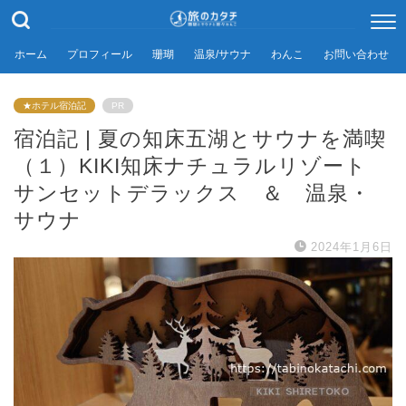
ホーム
プロフィール
珊瑚
温泉/サウナ
わんこ
お問い合わせ
★ホテル宿泊記
PR
宿泊記 | 夏の知床五湖とサウナを満喫
（１）KIKI知床ナチュラルリゾート
サンセットデラックス ＆ 温泉・
サウナ
2024年1月6日