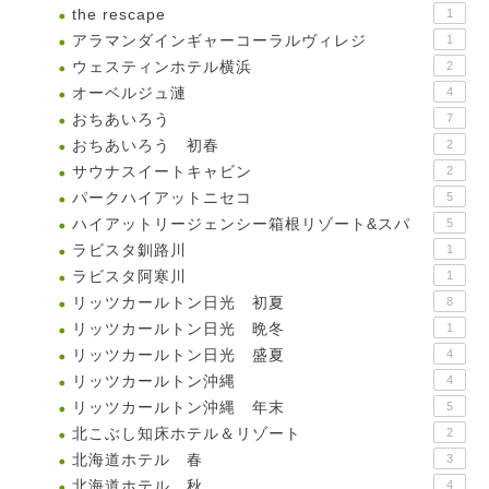
the rescape
1
アラマンダインギャーコーラルヴィレジ
1
ウェスティンホテル横浜
2
オーベルジュ漣
4
おちあいろう
7
おちあいろう 初春
2
サウナスイートキャビン
2
パークハイアットニセコ
5
ハイアットリージェンシー箱根リゾート&スパ
5
ラビスタ釧路川
1
ラビスタ阿寒川
1
リッツカールトン日光 初夏
8
リッツカールトン日光 晩冬
1
リッツカールトン日光 盛夏
4
リッツカールトン沖縄
4
リッツカールトン沖縄 年末
5
北こぶし知床ホテル＆リゾート
2
北海道ホテル 春
3
北海道ホテル 秋
4