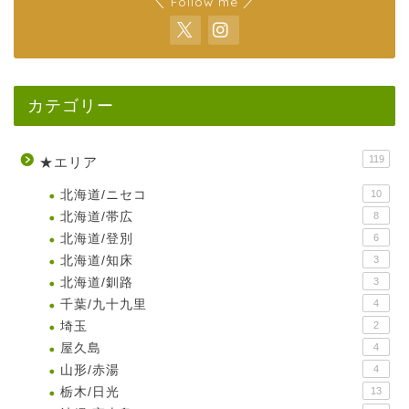
＼ Follow me ／
カテゴリー
119
★エリア
北海道/ニセコ
10
北海道/帯広
8
北海道/登別
6
北海道/知床
3
北海道/釧路
3
千葉/九十九里
4
埼玉
2
屋久島
4
山形/赤湯
4
栃木/日光
13