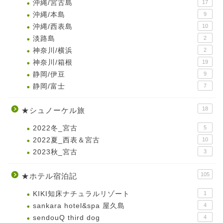
沖縄/宮古島
17
沖縄/本島
9
沖縄/西表島
10
淡路島
2
神奈川/横浜
2
神奈川/箱根
19
静岡/伊豆
9
静岡/富士
7
18
★シュノーケル旅
2022冬_宮古
5
2022夏_西表＆宮古
10
2023秋_宮古
3
105
★ホテル宿泊記
KIKI知床ナチュラルリゾート
1
sankara hotel&spa 屋久島
4
sendouQ third dog
4