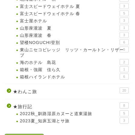
富士スピードウェイホテル 夏
3
富士スピードウェイホテル 春
5
富士屋ホテル
3
山形座瀧波 夏
1
山形座瀧波 春
3
望楼NOGUCHI登別
6
東山ニセコビレッジ リッツ・カールトン・リザー
5
ブ
海のホテル 島花
2
箱根・強羅 佳ら久
1
箱根ハイランドホテル
6
20
★わんこ旅
8
★旅行記
2022秋_釧路湿原カヌーと道東湯旅
5
2023夏_知床五湖とサ旅
3