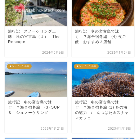
旅行記 | スノーケリング三
旅行記 | 冬の宮古島で泳
昧！秋の宮古島（１） The
ぐ！？海合宿冬編 (4) 夜ご
Rescape
飯 おすすめ３店舗
2024年5月6日
2023年1月24日
★シュノーケル旅
★シュノーケル旅
旅行記 | 冬の宮古島で泳
旅行記 | 冬の宮古島で泳
ぐ！？海合宿冬編 (3) SUP
ぐ！？海合宿冬編 (1) 冬の海
＆ シュノーケリング
の魅力 / んつばた＆スナヤ
マカフェ
2023年1月21日
2023年1月18日