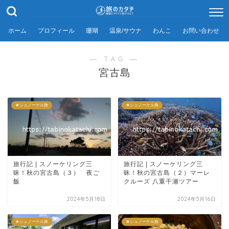
ホーム
プロフィール
珊瑚
温泉/サウナ
わんこ
お問い合わせ
― TAG ―
宮古島
★シュノーケル旅
★シュノーケル旅
旅行記 | スノーケリング三
旅行記 | スノーケリング三
昧！秋の宮古島（３） 夜ご
昧！秋の宮古島（２）マーレ
飯
クルーズ 八重干瀬ツアー
2024年5月18日
2024年5月16日
★シュノーケル旅
★シュノーケル旅