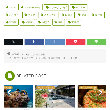
2023
Island Brewing
スノーケリング
ディナー
ハイサイ
ブログ
メキシカン
口コミ
夕日
夜ご飯
宮古島
居酒屋
旅行記
焼肉
玄風館
HOME
★シュノーケル旅
旅行記 | スノーケリング三昧！秋の宮古島（３） 夜ご飯
RELATED POST
ュノーケル旅
★シュノーケル旅
★シュノーケル旅