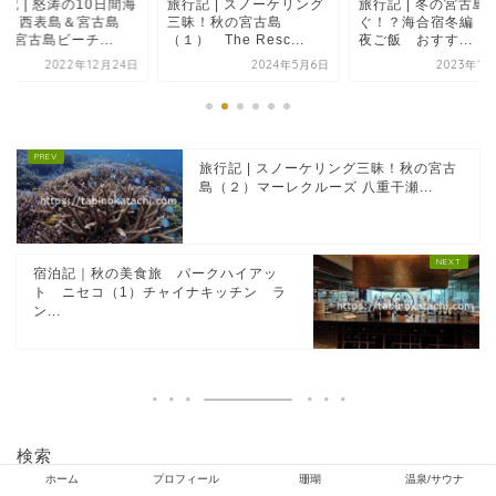
行記 | スノーケリング
旅行記 | 冬の宮古島で泳
旅行記 | 冬の宮古島
昧！秋の宮古島
ぐ！？海合宿冬編 (4)
ぐ！？海合宿冬編 (
） The Resc...
夜ご飯 おすす...
SUP ＆ シ...
2024年5月6日
2023年1月24日
2023年1
旅行記 | スノーケリング三昧！秋の宮古
島（２）マーレクルーズ 八重干瀬...
宿泊記｜秋の美食旅 パークハイアッ
ト ニセコ（1）チャイナキッチン ラ
ン...
検索
ホーム
プロフィール
珊瑚
温泉/サウナ
検索