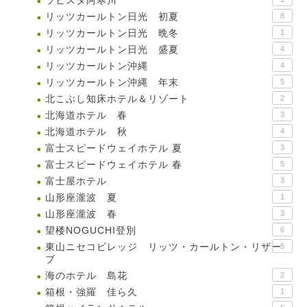
ラビスタ阿寒川
リッツカールトン日光 初夏
8
リッツカールトン日光 晩冬
1
リッツカールトン日光 盛夏
4
リッツカールトン沖縄
4
リッツカールトン沖縄 年末
5
北こぶし知床ホテル＆リゾート
2
北海道ホテル 春
3
北海道ホテル 秋
4
富士スピードウェイホテル 夏
3
富士スピードウェイホテル 春
5
富士屋ホテル
3
山形座瀧波 夏
1
山形座瀧波 春
3
望楼NOGUCHI登別
6
東山ニセコビレッジ リッツ・カールトン・リザー
5
ブ
海のホテル 島花
2
箱根・強羅 佳ら久
1