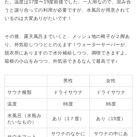
た。温度は17度〜19度前後でした。一人用なので、混み合
うと譲り合っての利用が必要ですが、水風呂が用意されて
いるのは大変ありがたいです！
その後、露天風呂までいくと、メッシュ地の椅子が２脚あ
り、外気欲しつつととのえます！ウォーターサーバーが、
脱衣所にありますので水分補給しつつ、満喫できますよ。
箱根の小山をみつつ、外気浴できるなんて最高です♪
男性
女性
サウナ種類
ドライサウナ
ドライサウナ
温度
86度
86度
水風呂（水瓶み
あり（1７度）
あり（19度）
たいなもの）
サウナのなかに
サウナの中にあ
サウナマット