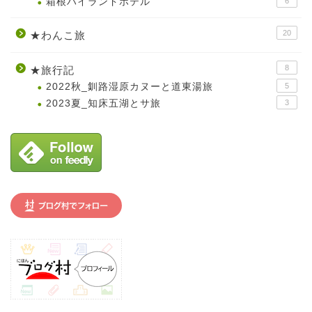
箱根ハイランドホテル
6
20
★わんこ旅
8
★旅行記
2022秋_釧路湿原カヌーと道東湯旅
5
2023夏_知床五湖とサ旅
3