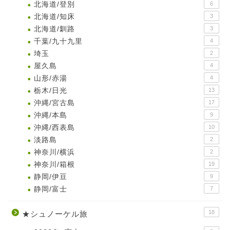
北海道/登別
6
北海道/知床
3
北海道/釧路
3
千葉/九十九里
4
埼玉
2
屋久島
4
山形/赤湯
4
栃木/日光
13
沖縄/宮古島
17
沖縄/本島
9
沖縄/西表島
10
淡路島
2
神奈川/横浜
2
神奈川/箱根
19
静岡/伊豆
9
静岡/富士
7
18
★シュノーケル旅