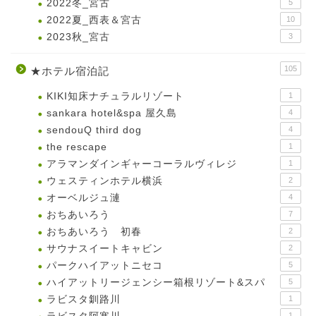
2022冬_宮古
5
2022夏_西表＆宮古
10
2023秋_宮古
3
105
★ホテル宿泊記
KIKI知床ナチュラルリゾート
1
sankara hotel&spa 屋久島
4
sendouQ third dog
4
the rescape
1
アラマンダインギャーコーラルヴィレジ
1
ウェスティンホテル横浜
2
オーベルジュ漣
4
おちあいろう
7
おちあいろう 初春
2
サウナスイートキャビン
2
パークハイアットニセコ
5
ハイアットリージェンシー箱根リゾート&スパ
5
ラビスタ釧路川
1
1