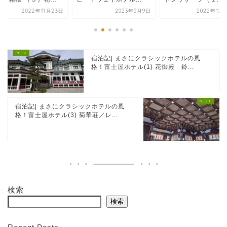
2023年5月9日
2022年12月10日
2026年2月
宿泊記| まさにクラシックホテルの風
格！富士屋ホテル(1) 花御殿 鈴...
宿泊記| まさにクラシックホテルの風
格！富士屋ホテル(3) 菊華荘／レ...
検索
検索