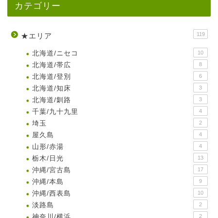
カテゴリー
119
★エリア
北海道/ニセコ
10
北海道/帯広
8
北海道/登別
6
北海道/知床
3
北海道/釧路
3
千葉/九十九里
4
埼玉
2
屋久島
4
山形/赤湯
4
栃木/日光
13
沖縄/宮古島
17
沖縄/本島
9
沖縄/西表島
10
淡路島
2
神奈川/横浜
2