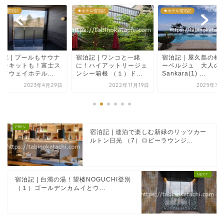
テル宿泊記
★ホテル宿泊記
★ホテル宿泊記
泊記 | プールもサウナ
宿泊記 | ワンコと一緒
宿泊記｜屋久島の極
サーキットも！富士ス
に！ハイアットリージェ
ーベルジュ 大人
ドウェイホテル...
ンシー箱根 （１）ド...
Sankara(1) ...
2023年4月29日
2022年11月19日
2025年3月
宿泊記 | 連泊で楽しむ新緑のリッツカー
ルトン日光 （7）ロビーラウンジ...
宿泊記 | 白濁の湯！望楼NOGUCHI登別
（１）ゴールデンカムイとウ...