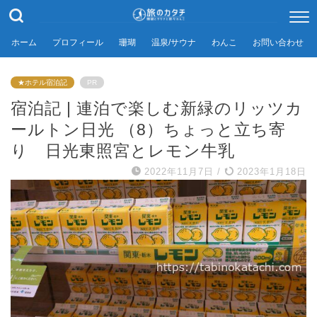
ホーム
プロフィール
珊瑚
温泉/サウナ
わんこ
お問い合わせ
★ホテル宿泊記
PR
宿泊記 | 連泊で楽しむ新緑のリッツカ
ールトン日光 （8）ちょっと立ち寄
り 日光東照宮とレモン牛乳
2022年11月7日
/
2023年1月18日