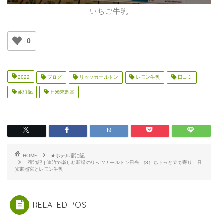
いちご牛乳
0
2022
ブログ
リッツカールトン
レモン牛乳
口コミ
旅行記
日光東照宮
HOME
★ホテル宿泊記
宿泊記 | 連泊で楽しむ新緑のリッツカールトン日光 （8）ちょっと立ち寄り 日
光東照宮とレモン牛乳
RELATED POST