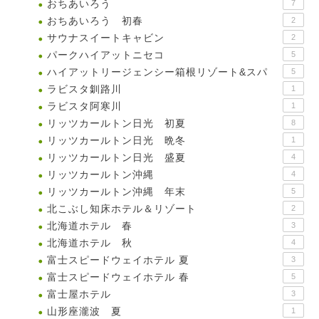
おちあいろう
7
おちあいろう 初春
2
サウナスイートキャビン
2
パークハイアットニセコ
5
ハイアットリージェンシー箱根リゾート&スパ
5
ラビスタ釧路川
1
ラビスタ阿寒川
1
リッツカールトン日光 初夏
8
リッツカールトン日光 晩冬
1
リッツカールトン日光 盛夏
4
リッツカールトン沖縄
4
リッツカールトン沖縄 年末
5
北こぶし知床ホテル＆リゾート
2
北海道ホテル 春
3
北海道ホテル 秋
4
富士スピードウェイホテル 夏
3
富士スピードウェイホテル 春
5
富士屋ホテル
3
山形座瀧波 夏
1