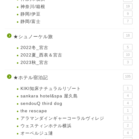
神奈川/箱根
19
静岡/伊豆
9
静岡/富士
7
18
★シュノーケル旅
2022冬_宮古
5
2022夏_西表＆宮古
10
2023秋_宮古
3
105
★ホテル宿泊記
KIKI知床ナチュラルリゾート
1
sankara hotel&spa 屋久島
4
sendouQ third dog
4
the rescape
1
アラマンダインギャーコーラルヴィレジ
1
ウェスティンホテル横浜
2
オーベルジュ漣
4