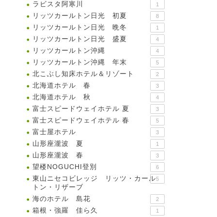
ラビスタ阿寒川
1
リッツカールトン日光 初夏
8
リッツカールトン日光 晩冬
1
リッツカールトン日光 盛夏
4
リッツカールトン沖縄
4
リッツカールトン沖縄 年末
5
北こぶし知床ホテル＆リゾート
2
北海道ホテル 春
3
北海道ホテル 秋
4
富士スピードウェイホテル 夏
3
富士スピードウェイホテル 春
5
富士屋ホテル
3
山形座瀧波 夏
1
山形座瀧波 春
3
望楼NOGUCHI登別
6
東山ニセコビレッジ リッツ・カール
5
トン・リザーブ
海のホテル 島花
2
箱根・強羅 佳ら久
1