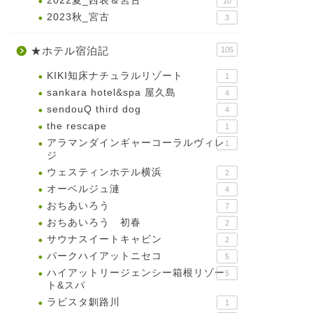
2022夏_西表＆宮古
10
2023秋_宮古
3
★ホテル宿泊記
105
KIKI知床ナチュラルリゾート
1
sankara hotel&spa 屋久島
4
sendouQ third dog
4
the rescape
1
アラマンダインギャーコーラルヴィレ
1
ジ
ウェスティンホテル横浜
2
オーベルジュ漣
4
おちあいろう
7
おちあいろう 初春
2
サウナスイートキャビン
2
パークハイアットニセコ
5
ハイアットリージェンシー箱根リゾー
5
ト&スパ
ラビスタ釧路川
1