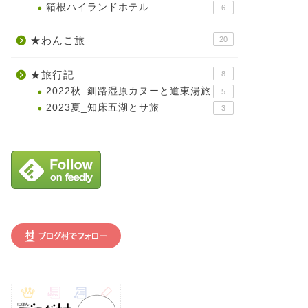
箱根ハイランドホテル
6
★わんこ旅
20
★旅行記
8
2022秋_釧路湿原カヌーと道東湯旅
5
2023夏_知床五湖とサ旅
3