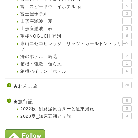
富士スピードウェイホテル 春
5
富士屋ホテル
3
山形座瀧波 夏
1
山形座瀧波 春
3
望楼NOGUCHI登別
6
東山ニセコビレッジ リッツ・カールトン・リザー
5
ブ
海のホテル 島花
2
箱根・強羅 佳ら久
1
箱根ハイランドホテル
6
20
★わんこ旅
8
★旅行記
2022秋_釧路湿原カヌーと道東湯旅
5
2023夏_知床五湖とサ旅
3