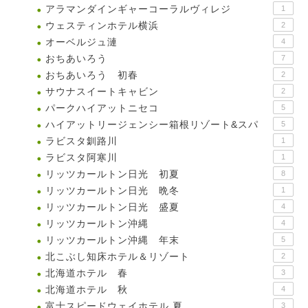
アラマンダインギャーコーラルヴィレジ
1
ウェスティンホテル横浜
2
オーベルジュ漣
4
おちあいろう
7
おちあいろう 初春
2
サウナスイートキャビン
2
パークハイアットニセコ
5
ハイアットリージェンシー箱根リゾート&スパ
5
ラビスタ釧路川
1
ラビスタ阿寒川
1
リッツカールトン日光 初夏
8
リッツカールトン日光 晩冬
1
リッツカールトン日光 盛夏
4
リッツカールトン沖縄
4
リッツカールトン沖縄 年末
5
北こぶし知床ホテル＆リゾート
2
北海道ホテル 春
3
北海道ホテル 秋
4
富士スピードウェイホテル 夏
3