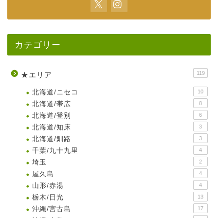
カテゴリー
119
★エリア
北海道/ニセコ
10
北海道/帯広
8
北海道/登別
6
北海道/知床
3
北海道/釧路
3
千葉/九十九里
4
埼玉
2
屋久島
4
山形/赤湯
4
栃木/日光
13
沖縄/宮古島
17