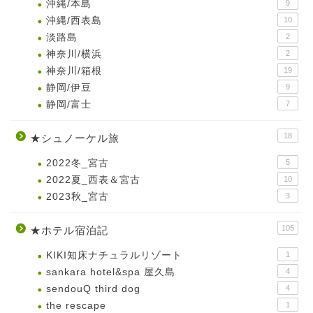
沖縄/本島
9
沖縄/西表島
10
淡路島
2
神奈川/横浜
2
神奈川/箱根
19
静岡/伊豆
9
静岡/富士
7
18
★シュノーケル旅
2022冬_宮古
5
2022夏_西表＆宮古
10
2023秋_宮古
3
105
★ホテル宿泊記
KIKI知床ナチュラルリゾート
1
sankara hotel&spa 屋久島
4
sendouQ third dog
4
the rescape
1