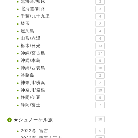
北海道/知床
3
北海道/釧路
3
千葉/九十九里
4
埼玉
2
屋久島
4
山形/赤湯
4
栃木/日光
13
沖縄/宮古島
17
沖縄/本島
9
沖縄/西表島
10
淡路島
2
神奈川/横浜
2
神奈川/箱根
19
静岡/伊豆
9
静岡/富士
7
★シュノーケル旅
18
2022冬_宮古
5