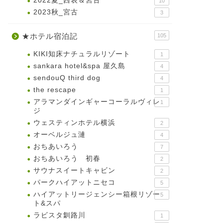
2022夏_西表＆宮古
10
2023秋_宮古
3
★ホテル宿泊記
105
KIKI知床ナチュラルリゾート
1
sankara hotel&spa 屋久島
4
sendouQ third dog
4
the rescape
1
アラマンダインギャーコーラルヴィレ
1
ジ
ウェスティンホテル横浜
2
オーベルジュ漣
4
おちあいろう
7
おちあいろう 初春
2
サウナスイートキャビン
2
パークハイアットニセコ
5
ハイアットリージェンシー箱根リゾー
5
ト&スパ
ラビスタ釧路川
1