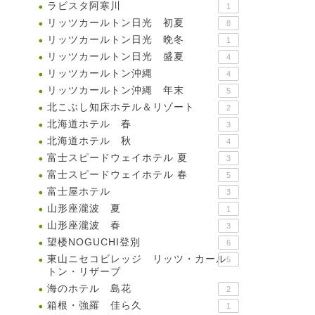
ラビスタ阿寒川
1
リッツカールトン日光 初夏
8
リッツカールトン日光 晩冬
1
リッツカールトン日光 盛夏
4
リッツカールトン沖縄
4
リッツカールトン沖縄 年末
5
北こぶし知床ホテル＆リゾート
2
北海道ホテル 春
3
北海道ホテル 秋
4
富士スピードウェイホテル 夏
3
富士スピードウェイホテル 春
5
富士屋ホテル
3
山形座瀧波 夏
1
山形座瀧波 春
3
望楼NOGUCHI登別
6
東山ニセコビレッジ リッツ・カール
5
トン・リザーブ
海のホテル 島花
2
箱根・強羅 佳ら久
1