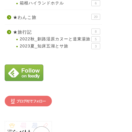
箱根ハイランドホテル
6
★わんこ旅
20
★旅行記
8
2022秋_釧路湿原カヌーと道東湯旅
5
2023夏_知床五湖とサ旅
3