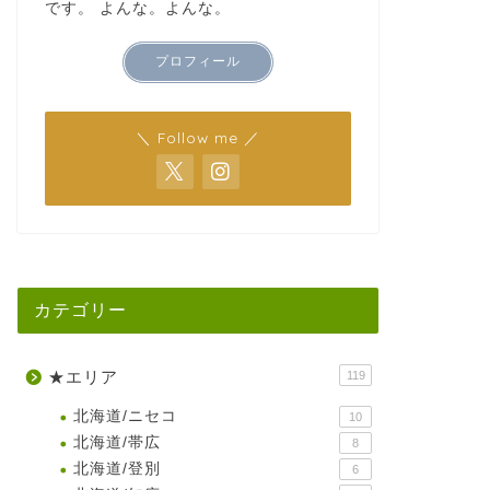
です。 よんな。よんな。
プロフィール
＼ Follow me ／
カテゴリー
★エリア
119
北海道/ニセコ
10
北海道/帯広
8
北海道/登別
6