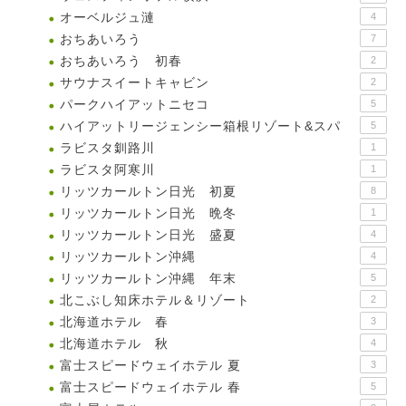
オーベルジュ漣
4
おちあいろう
7
おちあいろう 初春
2
サウナスイートキャビン
2
パークハイアットニセコ
5
ハイアットリージェンシー箱根リゾート&スパ
5
ラビスタ釧路川
1
ラビスタ阿寒川
1
リッツカールトン日光 初夏
8
リッツカールトン日光 晩冬
1
リッツカールトン日光 盛夏
4
リッツカールトン沖縄
4
リッツカールトン沖縄 年末
5
北こぶし知床ホテル＆リゾート
2
北海道ホテル 春
3
北海道ホテル 秋
4
富士スピードウェイホテル 夏
3
富士スピードウェイホテル 春
5