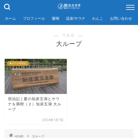
ホーム
プロフィール
珊瑚
温泉/サウナ
わんこ
お問い合わせ
― TAG ―
大ループ
★ホテル宿泊記
宿泊記 | 夏の知床五湖とサウ
ナを満喫（２）知床五湖 大ル
ープ
2024年1月7日
HOME
大ループ