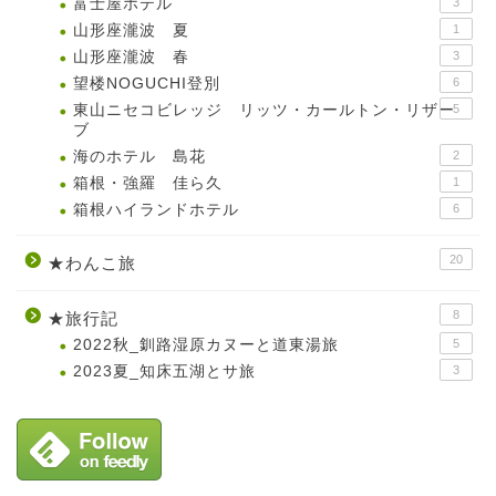
富士屋ホテル
3
山形座瀧波 夏
1
山形座瀧波 春
3
望楼NOGUCHI登別
6
東山ニセコビレッジ リッツ・カールトン・リザー
5
ブ
海のホテル 島花
2
箱根・強羅 佳ら久
1
箱根ハイランドホテル
6
20
★わんこ旅
8
★旅行記
2022秋_釧路湿原カヌーと道東湯旅
5
2023夏_知床五湖とサ旅
3