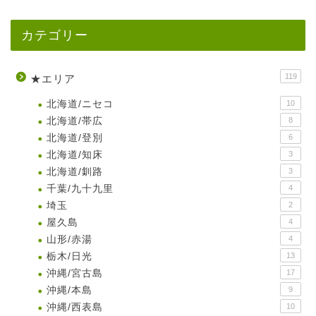
カテゴリー
119
★エリア
北海道/ニセコ
10
北海道/帯広
8
北海道/登別
6
北海道/知床
3
北海道/釧路
3
千葉/九十九里
4
埼玉
2
屋久島
4
山形/赤湯
4
栃木/日光
13
沖縄/宮古島
17
沖縄/本島
9
沖縄/西表島
10