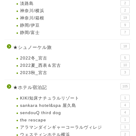
淡路島
2
神奈川/横浜
2
神奈川/箱根
19
静岡/伊豆
9
静岡/富士
7
18
★シュノーケル旅
2022冬_宮古
5
2022夏_西表＆宮古
10
2023秋_宮古
3
105
★ホテル宿泊記
KIKI知床ナチュラルリゾート
1
sankara hotel&spa 屋久島
4
sendouQ third dog
4
the rescape
1
アラマンダインギャーコーラルヴィレジ
1
ウェスティンホテル横浜
2