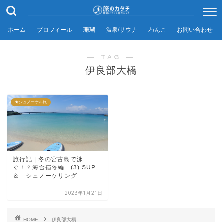
ホーム
プロフィール
珊瑚
温泉/サウナ
わんこ
お問い合わせ
― TAG ―
伊良部大橋
★シュノーケル旅
旅行記 | 冬の宮古島で泳
ぐ！？海合宿冬編 (3) SUP
＆ シュノーケリング
2023年1月21日
HOME
伊良部大橋