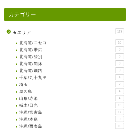
カテゴリー
119
★エリア
北海道/ニセコ
10
北海道/帯広
8
北海道/登別
6
北海道/知床
3
北海道/釧路
3
千葉/九十九里
4
埼玉
2
屋久島
4
山形/赤湯
4
栃木/日光
13
沖縄/宮古島
17
沖縄/本島
9
沖縄/西表島
10