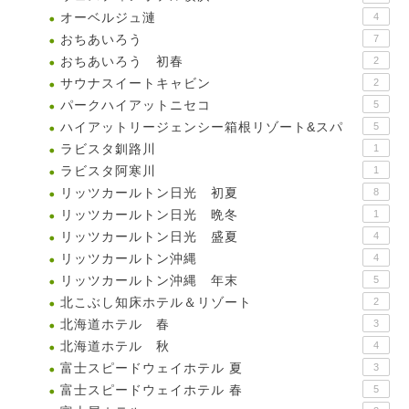
オーベルジュ漣
4
おちあいろう
7
おちあいろう 初春
2
サウナスイートキャビン
2
パークハイアットニセコ
5
ハイアットリージェンシー箱根リゾート&スパ
5
ラビスタ釧路川
1
ラビスタ阿寒川
1
リッツカールトン日光 初夏
8
リッツカールトン日光 晩冬
1
リッツカールトン日光 盛夏
4
リッツカールトン沖縄
4
リッツカールトン沖縄 年末
5
北こぶし知床ホテル＆リゾート
2
北海道ホテル 春
3
北海道ホテル 秋
4
富士スピードウェイホテル 夏
3
富士スピードウェイホテル 春
5