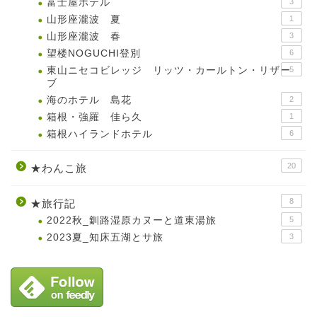
富士屋ホテル
3
山形座瀧波 夏
1
山形座瀧波 春
3
望楼NOGUCHI登別
6
東山ニセコビレッジ リッツ・カールトン・リザー
5
ブ
海のホテル 島花
2
箱根・強羅 佳ら久
1
箱根ハイランドホテル
6
20
★わんこ旅
8
★旅行記
2022秋_釧路湿原カヌーと道東湯旅
5
2023夏_知床五湖とサ旅
3