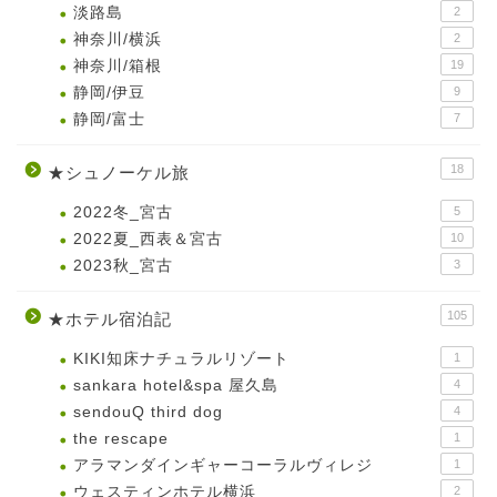
淡路島
2
神奈川/横浜
2
神奈川/箱根
19
静岡/伊豆
9
静岡/富士
7
18
★シュノーケル旅
2022冬_宮古
5
2022夏_西表＆宮古
10
2023秋_宮古
3
105
★ホテル宿泊記
KIKI知床ナチュラルリゾート
1
sankara hotel&spa 屋久島
4
sendouQ third dog
4
the rescape
1
アラマンダインギャーコーラルヴィレジ
1
ウェスティンホテル横浜
2