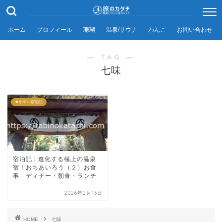
ホーム
プロフィール
珊瑚
温泉/サウナ
わんこ
お問い合わせ
― TAG ―
七味
★ホテル宿泊記
宿泊記 | 進化する極上の温泉
宿！おちあいろう（２）お食
事 ディナー・朝食・ランチ
2026年2月13日
HOME
七味