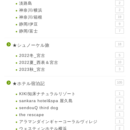
淡路島
2
神奈川/横浜
2
神奈川/箱根
19
静岡/伊豆
9
静岡/富士
7
18
★シュノーケル旅
2022冬_宮古
5
2022夏_西表＆宮古
10
2023秋_宮古
3
105
★ホテル宿泊記
KIKI知床ナチュラルリゾート
1
sankara hotel&spa 屋久島
4
sendouQ third dog
4
the rescape
1
アラマンダインギャーコーラルヴィレジ
1
ウェスティンホテル横浜
2