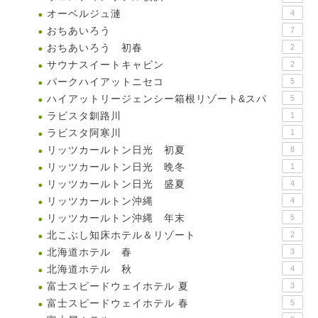
オーベルジュ漣
4
おちあいろう
7
おちあいろう 初春
2
サウナスイートキャビン
2
パークハイアットニセコ
5
ハイアットリージェンシー箱根リゾート&スパ
5
ラビスタ釧路川
1
ラビスタ阿寒川
1
リッツカールトン日光 初夏
8
リッツカールトン日光 晩冬
1
リッツカールトン日光 盛夏
4
リッツカールトン沖縄
4
リッツカールトン沖縄 年末
5
北こぶし知床ホテル＆リゾート
2
北海道ホテル 春
3
北海道ホテル 秋
4
富士スピードウェイホテル 夏
3
富士スピードウェイホテル 春
5