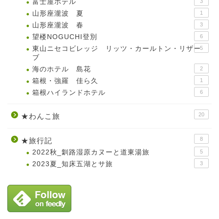
富士屋ホテル
3
山形座瀧波 夏
1
山形座瀧波 春
3
望楼NOGUCHI登別
6
東山ニセコビレッジ リッツ・カールトン・リザー
5
ブ
海のホテル 島花
2
箱根・強羅 佳ら久
1
箱根ハイランドホテル
6
20
★わんこ旅
8
★旅行記
2022秋_釧路湿原カヌーと道東湯旅
5
2023夏_知床五湖とサ旅
3