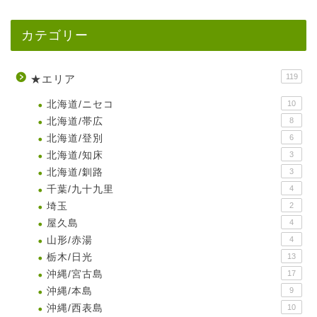
カテゴリー
119
★エリア
北海道/ニセコ
10
北海道/帯広
8
北海道/登別
6
北海道/知床
3
北海道/釧路
3
千葉/九十九里
4
埼玉
2
屋久島
4
山形/赤湯
4
栃木/日光
13
沖縄/宮古島
17
沖縄/本島
9
沖縄/西表島
10