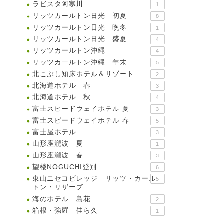
ラビスタ阿寒川
1
リッツカールトン日光 初夏
8
リッツカールトン日光 晩冬
1
リッツカールトン日光 盛夏
4
リッツカールトン沖縄
4
リッツカールトン沖縄 年末
5
北こぶし知床ホテル＆リゾート
2
北海道ホテル 春
3
北海道ホテル 秋
4
富士スピードウェイホテル 夏
3
富士スピードウェイホテル 春
5
富士屋ホテル
3
山形座瀧波 夏
1
山形座瀧波 春
3
望楼NOGUCHI登別
6
東山ニセコビレッジ リッツ・カール
5
トン・リザーブ
海のホテル 島花
2
箱根・強羅 佳ら久
1