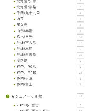
北海道/知床
3
北海道/釧路
3
千葉/九十九里
4
埼玉
2
屋久島
4
山形/赤湯
4
栃木/日光
13
沖縄/宮古島
17
沖縄/本島
9
沖縄/西表島
10
淡路島
2
神奈川/横浜
2
神奈川/箱根
19
静岡/伊豆
9
静岡/富士
7
★シュノーケル旅
18
2022冬_宮古
5