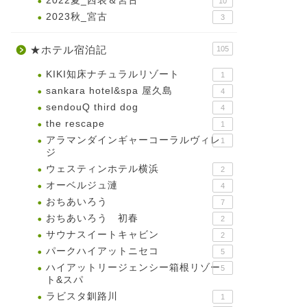
2022夏_西表＆宮古
10
2023秋_宮古
3
★ホテル宿泊記
105
KIKI知床ナチュラルリゾート
1
sankara hotel&spa 屋久島
4
sendouQ third dog
4
the rescape
1
アラマンダインギャーコーラルヴィレ
1
ジ
ウェスティンホテル横浜
2
オーベルジュ漣
4
おちあいろう
7
おちあいろう 初春
2
サウナスイートキャビン
2
パークハイアットニセコ
5
ハイアットリージェンシー箱根リゾー
5
ト&スパ
ラビスタ釧路川
1