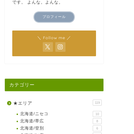
です。 よんな。よんな。
プロフィール
＼ Follow me ／
カテゴリー
★エリア
119
北海道/ニセコ
10
北海道/帯広
8
北海道/登別
6