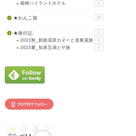
箱根ハイランドホテル
6
★わんこ旅
20
★旅行記
8
2022秋_釧路湿原カヌーと道東湯旅
5
2023夏_知床五湖とサ旅
3